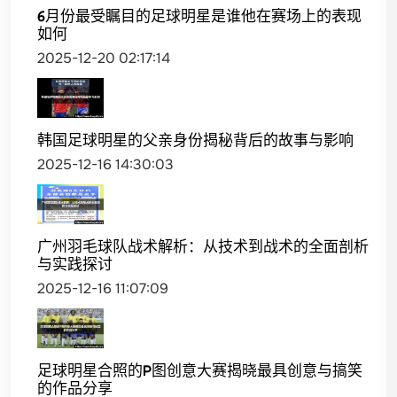
6月份最受瞩目的足球明星是谁他在赛场上的表现
如何
2025-12-20 02:17:14
韩国足球明星的父亲身份揭秘背后的故事与影响
2025-12-16 14:30:03
广州羽毛球队战术解析：从技术到战术的全面剖析
与实践探讨
2025-12-16 11:07:09
足球明星合照的P图创意大赛揭晓最具创意与搞笑
的作品分享