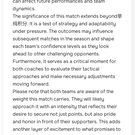
can affect future performances and team
dynamics.
The significance of this match extends beyond单
纯积分. It is a test of strategy and adaptability
under pressure. The outcomes may influence
subsequent matches in the season and shape
each team's confidence levels as they look
ahead to other challenging opponents.
Furthermore, it serves as a critical moment for
both coaches to evaluate their tactical
approaches and make necessary adjustments
moving forward.
Please note that both teams are aware of the
weight this match carries. They will likely
approach it with an intensity that reflects their
desire to secure not just points, but also pride
and honor in front of their supporters. This adds
another layer of excitement to what promises to