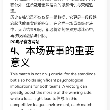
积分外，还承载着更深层次的恩怨情仇与荣耀追
逐。
历史交锋记录不仅仅是一组数据，它更是一段段跌
宕起伏故事背后的积淀。在这样一场重量级对决
中，无论结果如何，都必将铭刻在双方球迷心中，
再次唤起激情与回忆。
PG电子官方网站
4、本场赛事的重要
意义
This match is not only crucial for the standings
but also holds significant psychological
implications for both teams. A victory can
greatly boost the morale of the winning side,
while a loss might lead to信号. In this
competitive league environment, each match