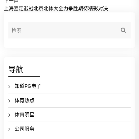
下一篇
上海嘉定迎战北京北体大全力争胜期待精彩对决
导航
知道PG电子
体育热点
体育明星
公司服务