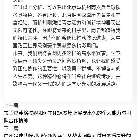
通过以上分析，可以看出北京与杭州两支乒乓球队
各具特色，各有所长。北京拥有深厚历史背景和丰
富经验，而杭州则凭借青春活力和创新精神展现出
无限可能性。在即将到来的日子里，两者都值得我
们持续关注，因为他们会继续推动彼此进步，为中
国乃至世界级别赛事贡献更多精彩瞬间。
未来，我们期待看到更多这样的高水平赛事，它不
仅展示了顶尖运动员之间激烈角逐，也让我们感受
到团结协作的重要性，以及勇于拼搏、不懈奋斗的
人生态度。这种精神必将在当今社会继续传承，并
影响着一代又一代的人们走向更光明的发展道路。
上一篇
布兰登英格拉姆如何在NBA赛场上展现出色的个人能力与团
队合作精神
下一篇
广州足球队阵地战革新探索：从战术调整到球员素质提升的