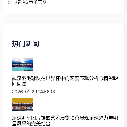
联系PG电子官网
热门新闻
武汉羽毛球队在世界杯中的速度表现分析与精彩瞬
间回顾
2026-01-29 14:56:02
足球明星图片镶嵌艺术展览揭幕展现足球魅力与明
星风采的完美结合