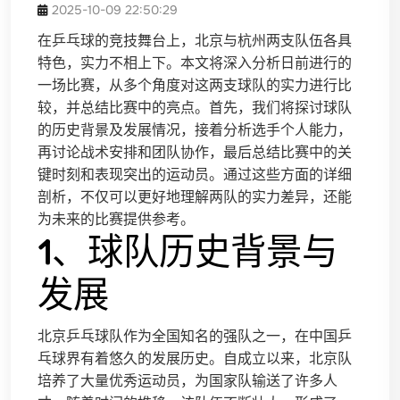
2025-10-09 22:50:29
在乒乓球的竞技舞台上，北京与杭州两支队伍各具
特色，实力不相上下。本文将深入分析日前进行的
一场比赛，从多个角度对这两支球队的实力进行比
较，并总结比赛中的亮点。首先，我们将探讨球队
的历史背景及发展情况，接着分析选手个人能力，
再讨论战术安排和团队协作，最后总结比赛中的关
键时刻和表现突出的运动员。通过这些方面的详细
剖析，不仅可以更好地理解两队的实力差异，还能
为未来的比赛提供参考。
1、球队历史背景与
发展
北京乒乓球队作为全国知名的强队之一，在中国乒
乓球界有着悠久的发展历史。自成立以来，北京队
培养了大量优秀运动员，为国家队输送了许多人