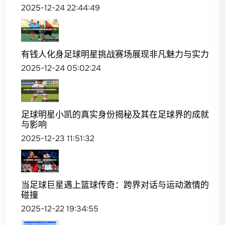
2025-12-24 22:44:49
有钱人化身足球明星挑战赛场展现非凡魅力与实力
2025-12-24 05:02:24
足球明星小凯的真实身份揭秘及其在足球界的成就
与影响
2025-12-23 11:51:32
当足球巨星遇上篮球传奇：跨界对话与运动激情的
碰撞
2025-12-22 19:34:55