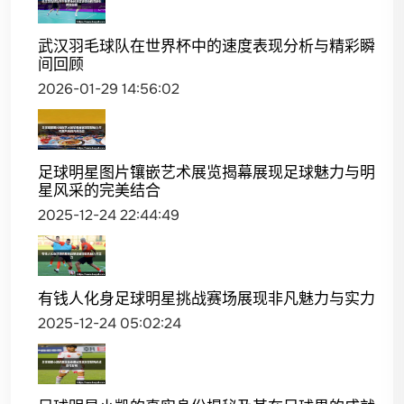
武汉羽毛球队在世界杯中的速度表现分析与精彩瞬
间回顾
2026-01-29 14:56:02
足球明星图片镶嵌艺术展览揭幕展现足球魅力与明
星风采的完美结合
2025-12-24 22:44:49
有钱人化身足球明星挑战赛场展现非凡魅力与实力
2025-12-24 05:02:24