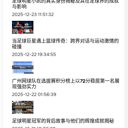
足球明星小凯的真实身份揭秘及其在足球界的成就
与影响
2025-12-23 11:51:32
当足球巨星遇上篮球传奇：跨界对话与运动激情的
碰撞
2025-12-22 19:34:55
广州网球队在选拔赛积分榜上以72分稳居第一名展
现强劲实力
2025-12-22 01:56:39
足球明星冠军的背后故事与他们的辉煌成就揭秘