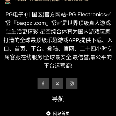
PG电子·(中国区)官方网站-PG Electronics✅
🏆『baqczl.com』🏆✅是世界顶级真人游戏
让生活更精彩!星空综合体育为国内游戏玩家
打造的全球最顶级乐趣游戏APP,提供下载、入
口、首页、平台、登陆、官网、二十四小时专
属客服在线服务!全球最安全,最信誉,最公平的
平台运营商!
导航
网站首页