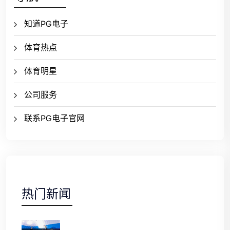
知道PG电子
体育热点
体育明星
公司服务
联系PG电子官网
热门新闻