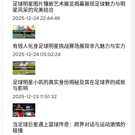
足球明星图片镶嵌艺术展览揭幕展现足球魅力与明
星风采的完美结合
2025-12-24 22:44:49
有钱人化身足球明星挑战赛场展现非凡魅力与实力
2025-12-24 05:02:24
足球明星小凯的真实身份揭秘及其在足球界的成就
与影响
2025-12-23 11:51:32
当足球巨星遇上篮球传奇：跨界对话与运动激情的
碰撞