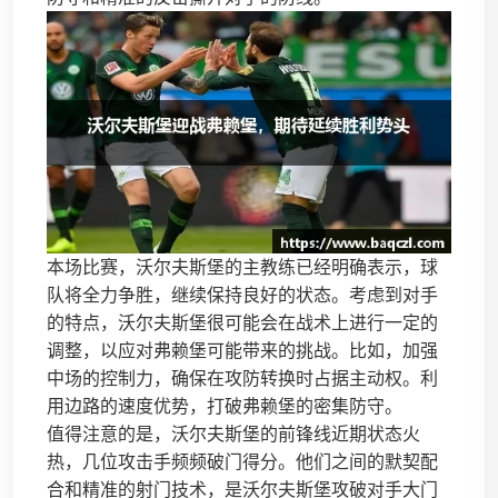
本场比赛，沃尔夫斯堡的主教练已经明确表示，球
队将全力争胜，继续保持良好的状态。考虑到对手
的特点，沃尔夫斯堡很可能会在战术上进行一定的
调整，以应对弗赖堡可能带来的挑战。比如，加强
中场的控制力，确保在攻防转换时占据主动权。利
用边路的速度优势，打破弗赖堡的密集防守。
值得注意的是，沃尔夫斯堡的前锋线近期状态火
热，几位攻击手频频破门得分。他们之间的默契配
合和精准的射门技术，是沃尔夫斯堡攻破对手大门