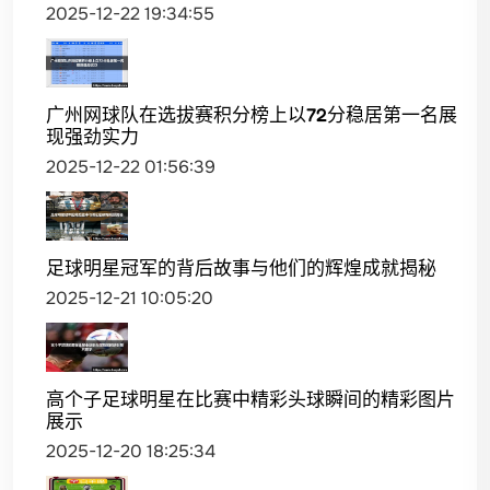
2025-12-22 19:34:55
广州网球队在选拔赛积分榜上以72分稳居第一名展
现强劲实力
2025-12-22 01:56:39
足球明星冠军的背后故事与他们的辉煌成就揭秘
2025-12-21 10:05:20
高个子足球明星在比赛中精彩头球瞬间的精彩图片
展示
2025-12-20 18:25:34