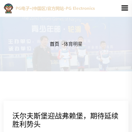
首页
-
体育明星
沃尔夫斯堡迎战弗赖堡，期待延续
胜利势头