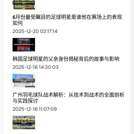
6月份最受瞩目的足球明星是谁他在赛场上的表现
如何
2025-12-20 02:17:14
韩国足球明星的父亲身份揭秘背后的故事与影响
2025-12-16 14:30:03
广州羽毛球队战术解析：从技术到战术的全面剖析
与实践探讨
2025-12-16 11:07:09