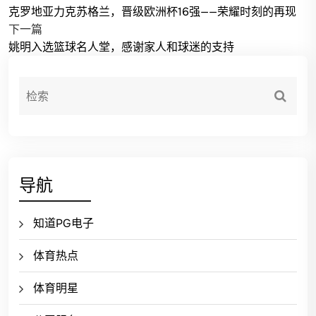
克罗地亚力克苏格兰，晋级欧洲杯16强——荣耀时刻的再现
下一篇
姚明入选篮球名人堂，感谢家人和球迷的支持
导航
知道PG电子
体育热点
体育明星