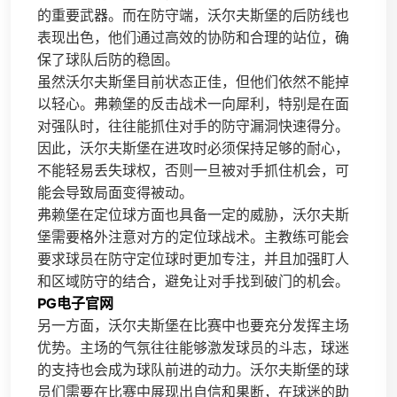
的重要武器。而在防守端，沃尔夫斯堡的后防线也
表现出色，他们通过高效的协防和合理的站位，确
保了球队后防的稳固。
虽然沃尔夫斯堡目前状态正佳，但他们依然不能掉
以轻心。弗赖堡的反击战术一向犀利，特别是在面
对强队时，往往能抓住对手的防守漏洞快速得分。
因此，沃尔夫斯堡在进攻时必须保持足够的耐心，
不能轻易丢失球权，否则一旦被对手抓住机会，可
能会导致局面变得被动。
弗赖堡在定位球方面也具备一定的威胁，沃尔夫斯
堡需要格外注意对方的定位球战术。主教练可能会
要求球员在防守定位球时更加专注，并且加强盯人
和区域防守的结合，避免让对手找到破门的机会。
PG电子官网
另一方面，沃尔夫斯堡在比赛中也要充分发挥主场
优势。主场的气氛往往能够激发球员的斗志，球迷
的支持也会成为球队前进的动力。沃尔夫斯堡的球
员们需要在比赛中展现出自信和果断，在球迷的助