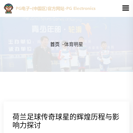
首页
-
体育明星
荷兰足球传奇球星的辉煌历程与影
响力探讨