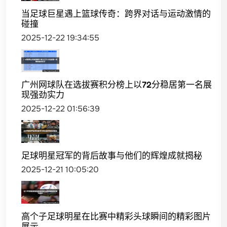
当足球巨星遇上篮球传奇：跨界对话与运动激情的
碰撞
2025-12-22 19:34:55
广州网球队在选拔赛积分榜上以72分稳居第一名展
现强劲实力
2025-12-22 01:56:39
足球明星冠军的背后故事与他们的辉煌成就揭秘
2025-12-21 10:05:20
高个子足球明星在比赛中精彩头球瞬间的精彩图片
展示