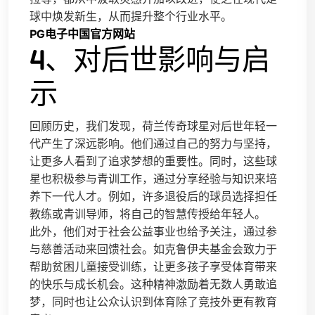
球中焕发新生，从而提升整个行业水平。
PG电子中国官方网站
4、对后世影响与启
示
回顾历史，我们发现，荷兰传奇球星对后世年轻一
代产生了深远影响。他们通过自己的努力与坚持，
让更多人看到了追求梦想的重要性。同时，这些球
星也积极参与青训工作，通过分享经验与知识来培
养下一代人才。例如，许多退役后的球员选择担任
教练或青训导师，将自己的智慧传授给年轻人。
此外，他们对于社会公益事业也给予关注，通过参
与慈善活动来回馈社会。如克鲁伊夫基金会致力于
帮助贫困儿童接受训练，让更多孩子享受体育带来
的快乐与成长机会。这种精神激励着无数人勇敢追
梦，同时也让公众认识到体育除了竞技外更有教育