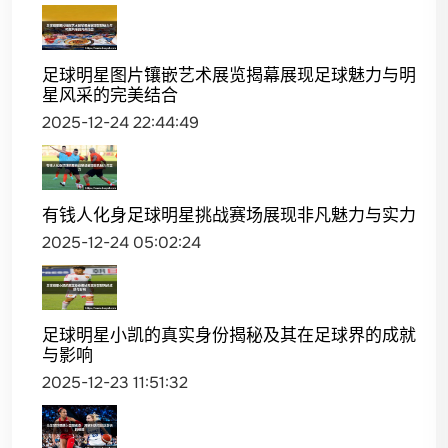
足球明星图片镶嵌艺术展览揭幕展现足球魅力与明
星风采的完美结合
2025-12-24 22:44:49
有钱人化身足球明星挑战赛场展现非凡魅力与实力
2025-12-24 05:02:24
足球明星小凯的真实身份揭秘及其在足球界的成就
与影响
2025-12-23 11:51:32