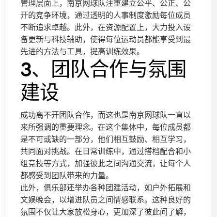
管理层面上，南京网球队注重建立公平、公正、公
开的竞争环境，通过透明的人事制度激励每位成员
不断追求卓越。此外，在资源配置上，大力投入设
备更新与科技辅助，使得每位运动员都能享受到最
先进的方法与工具，提高训练效果。
3、团队合作与氛围
建设
成功离不开团队合作，而这也是南京网球队一直以
来所强调的重要理念。在这个集体中，每位成员都
是不可或缺的一部分，他们相互鼓励、相互学习，
共同面对挑战。在日常训练中，通过搭档配合和小
组竞技等方式，加强彼此之间沟通交流，让每个人
都感受到团队带来的力量。
此外，俱乐部还举办各种团建活动，如户外拓展和
文娱晚会，以增进队员之间情感联系。这种良好的
氛围不仅让大家放松身心，更加深了彼此间了解，