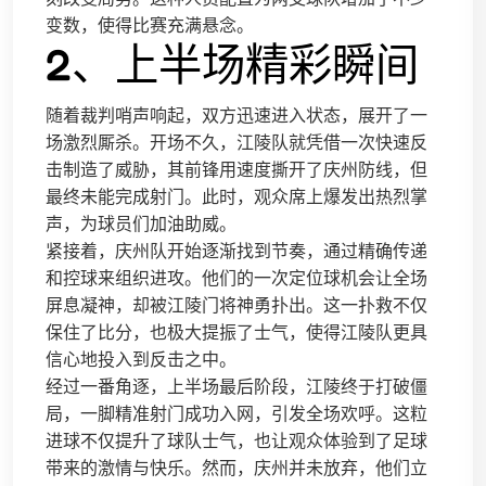
变数，使得比赛充满悬念。
2、上半场精彩瞬间
随着裁判哨声响起，双方迅速进入状态，展开了一
场激烈厮杀。开场不久，江陵队就凭借一次快速反
击制造了威胁，其前锋用速度撕开了庆州防线，但
最终未能完成射门。此时，观众席上爆发出热烈掌
声，为球员们加油助威。
紧接着，庆州队开始逐渐找到节奏，通过精确传递
和控球来组织进攻。他们的一次定位球机会让全场
屏息凝神，却被江陵门将神勇扑出。这一扑救不仅
保住了比分，也极大提振了士气，使得江陵队更具
信心地投入到反击之中。
经过一番角逐，上半场最后阶段，江陵终于打破僵
局，一脚精准射门成功入网，引发全场欢呼。这粒
进球不仅提升了球队士气，也让观众体验到了足球
带来的激情与快乐。然而，庆州并未放弃，他们立