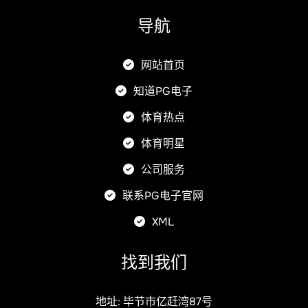
导航
网站首页
知道PG电子
体育热点
体育明星
公司服务
联系PG电子官网
XML
找到我们
地址: 毕节市亿赶湾87号