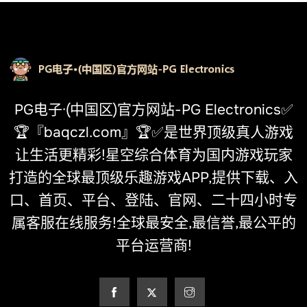
PG电子·(中国区)官方网站-PG Electronics✅
🏆『baqczl.com』🏆✅是世界顶级真人游戏
让生活更精彩!星空综合体育为国内游戏玩家
打造的全球最顶级乐趣游戏APP,提供下载、入
口、首页、平台、登陆、官网、二十四小时专
属客服在线服务!全球最安全,最信誉,最公平的
平台运营商!