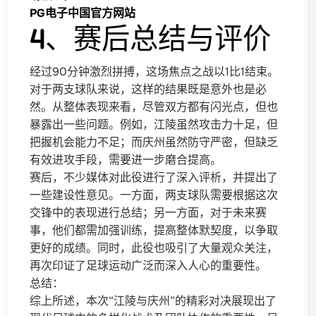
PG电子中国官方网站
4、赛后总结与评价
经过90分钟激烈拼搏，这场焦点之战以1比1结束。
对于两支球队来说，这样的结果既是意外也是必
然。从整体表现来看，尽管双方都有闪光点，但也
暴露出一些问题。例如，江陵虽然攻击力十足，但
把握机会能力不足；而庆州虽然防守严密，但缺乏
有效进攻手段，需要进一步磨合提高。
赛后，不少媒体对此役进行了深入评析，并提出了
一些建设性意见。一方面，两支球队需要根据这次
交锋中的表现进行总结；另一方面，对于未来赛
事，他们都需加强训练，提高整体默契度，以争取
更好的成绩。同时，此役也吸引了大量观众关注，
再次印证了足球运动广泛而深入人心的重要性。
总结：
综上所述，本次“江陵与庆州”的精彩对决展现出了