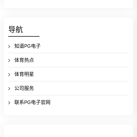
导航
知道PG电子
体育热点
体育明星
公司服务
联系PG电子官网