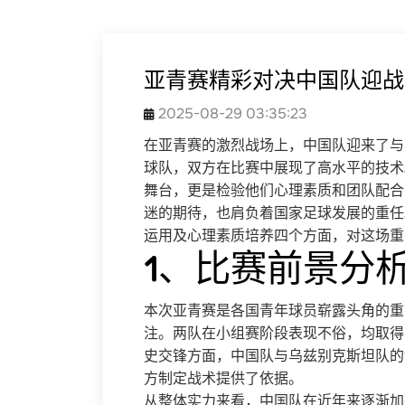
亚青赛精彩对决中国队迎战
2025-08-29 03:35:23
在亚青赛的激烈战场上，中国队迎来了与
球队，双方在比赛中展现了高水平的技术
舞台，更是检验他们心理素质和团队配合
迷的期待，也肩负着国家足球发展的重任
运用及心理素质培养四个方面，对这场重
1、比赛前景分
本次亚青赛是各国青年球员崭露头角的重
注。两队在小组赛阶段表现不俗，均取得
史交锋方面，中国队与乌兹别克斯坦队的
方制定战术提供了依据。
从整体实力来看，中国队在近年来逐渐加