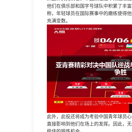
他们在俱乐部和国字号球队中积累了丰富
称，年轻球员在国际赛事中的磨练使得他
充满变数。
此外，此役还将成为考验中国青年球员心
直接影响到他们在场上的发挥。因此，无
极佳的锻炼机会。