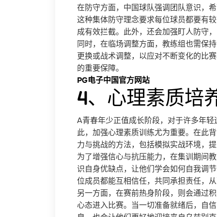
在防守方面，中国球队强调团队意识，希
这种集体防守理念要求每位球员都要有较
成有效拦截。此外，还会加强盯人防守，
同时，在临场调整方面，教练组也需保持
更换或战术调整，以应对不断变化的比赛
的重要保障。
PG电子中国官方网站
4、心理素质培
A青春年少正值成长阶段，对于许多年轻
此，加强心理素质训练尤为重要。在此背
力与挑战的方法，包括模拟实战环境，提
为了增强信心与抗压能力，在集训期间教
识自身优缺点，让他们学会如何自我调节
位成员都能互相信任，共同承担责任，从
另一方面，在赛前热身阶段，则会通过积
心态进入比赛。当一切准备就绪后，自信