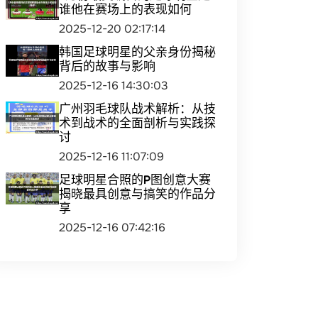
谁他在赛场上的表现如何
2025-12-20 02:17:14
韩国足球明星的父亲身份揭秘
背后的故事与影响
2025-12-16 14:30:03
广州羽毛球队战术解析：从技
术到战术的全面剖析与实践探
讨
2025-12-16 11:07:09
足球明星合照的P图创意大赛
揭晓最具创意与搞笑的作品分
享
2025-12-16 07:42:16