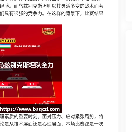
经验。而乌兹别克斯坦则以其灵活多变的战术而著
们具有很强的竞争力。在这样的背景下，比赛结果
理素质的重要时刻。面对压力、应对紧张局势，将
论是从技术层面还是心理层面，本场比赛都是一次