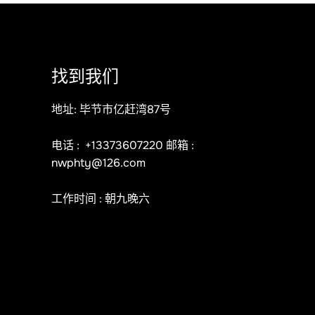
找到我们
地址: 毕节市亿赶湾87号
电话 :
+13373607220
邮箱 :
nwphty@126.com
工作时间 : 朝九晚六