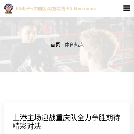
首页
-
体育热点
上港主场迎战重庆队全力争胜期待
精彩对决