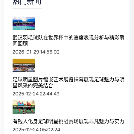
热门新闻
武汉羽毛球队在世界杯中的速度表现分析与精彩瞬
间回顾
2026-01-29 14:56:02
足球明星图片镶嵌艺术展览揭幕展现足球魅力与明
星风采的完美结合
2025-12-24 22:44:49
有钱人化身足球明星挑战赛场展现非凡魅力与实力
2025-12-24 05:02:24