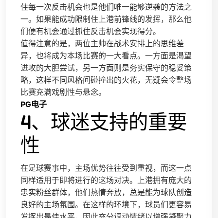
住每一次反击机会也是他们唯一能够逆袭的方法之
一。如果能成功限制住上港前锋线的发挥，那么他
们便有机会通过抓住反击机会实现得分。
值得注意的是，两位主帅在战术安排上的思维差
异，也将成为本场比赛的一大看点。一方面是渴望
进攻的大胆尝试，另一方面则是务实保守的稳妥策
略，这样不同风格间碰撞出的火花，无疑会令整场
比赛充满戏剧性与悬念。
PG电子
4、球迷支持的重要
性
在足球赛事中，主场优势往往受到重视，而这一点
同样适用于即将进行的这场对决。上港拥有庞大的
忠实粉丝群体，他们热情奔放，总是能为球队创造
良好的主场氛围。在这样的环境下，球员们更容易
发挥出最佳水平，因此充分调动情绪以增强凝聚力