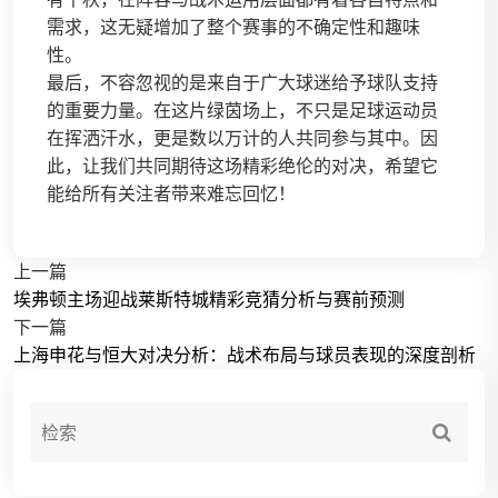
需求，这无疑增加了整个赛事的不确定性和趣味
性。
最后，不容忽视的是来自于广大球迷给予球队支持
的重要力量。在这片绿茵场上，不只是足球运动员
在挥洒汗水，更是数以万计的人共同参与其中。因
此，让我们共同期待这场精彩绝伦的对决，希望它
能给所有关注者带来难忘回忆！
上一篇
埃弗顿主场迎战莱斯特城精彩竞猜分析与赛前预测
下一篇
上海申花与恒大对决分析：战术布局与球员表现的深度剖析