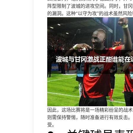
阵型限制了波城的进攻空间。同时，甘冈
的漏洞。这种“以守为攻”的战术虽然风
因此，这场比赛将是一场精彩纷呈的战术
则需保持警惕，随时准备进行有效反击。
受。