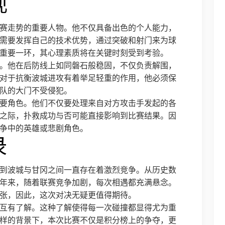
现
赛走势的重要人物。他不仅具备出色的个人能力，
需要发挥自己的技术优势，通过突破和射门来为球
重要一环，其心理素质将在关键时刻受到考验。
。他在后防线上如同磐石般稳固，不仅负责解围，
对于抗衡波城进攻有着举足轻重的作用，他必须保
队的大门不受侵犯。
要角色。他们不仅要处理来自对方攻击手发起的各
之际，扑救成功与否可能直接影响到比赛结果。因
争中的英雄或悲剧角色。
录
到波城与甘冈之间一直存在着激烈竞争。从历史数
年来，随着联赛竞争加剧，每次相遇都充满悬念。
张，因此，这次对决无疑更值得期待。
互有了解。这种了解使得每一次碰撞都显得尤为重
样的背景下，本次比赛不仅是积分榜上的争夺，更