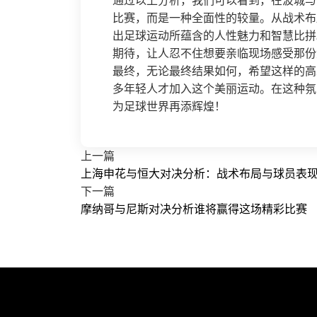
通过以上分析，我们可以看到，在波城与
比赛，而是一种全面性的较量。从战术布
出足球运动所蕴含的人性魅力和智慧比拼
期待，让人忍不住想要亲临现场感受那份
最终，无论最终结果如何，希望这样的高
多年轻人才加入这个美丽运动。在这种氛
为足球世界再添辉煌！
上一篇
上海申花与恒大对决分析：战术布局与球员表
下一篇
摩纳哥与尼斯对决分析谁将赢得这场精彩比赛