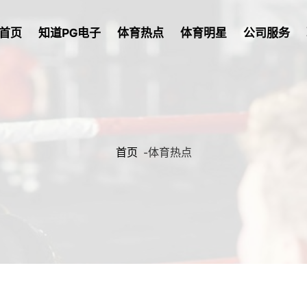
首页
知道PG电子
体育热点
体育明星
公司服务
首页
-
体育热点