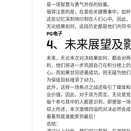
是一场智慧与勇气并存的较量。
值得注意的是，在某些关键赛事中，如杯
这些记忆深刻地印刻在人们心中。因此，
无论结果如何，这段历史都是他们共同书
PG电子
4、未来展望及
未来，无论本次对决结果如何，都会对两
利，他们将进一步巩固自己在积分榜上的
心。而如果甘冈逆袭成功，则无疑为他们
为保级目标增添了动力。
此外，这样一场焦点之战还吸引了媒体和
业价值。因此，对于双方而言，无论是竞
每个参与其中的人都意识到，即便是一场
综上所述，本次激情四溢的对决必然会成
看看到底谁能笑到最后！
总结：