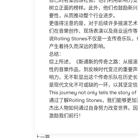
自己的名望回馈社会。他们利用影响力支
树立正面的榜样。此外，他们也鼓励新兴
要性，从而推动整个行业进步。
更值得注意的是，对于后续许多摇滚艺术家而言
们在音樂创作、现场表演以及商业运作等
说Rolling Stones不仅是一支传
产生着持久而深远的影响。
总结：
综上所述，《斯通斯的传奇之路：从摇滚
性的音樂作品，到反映时代变迁的重要声
响力，无不彰显出这个传奇乐队在历史长
是现代文化不可或缺的一环，以其坚定信
This journey not only tells the st
通过了解Rolling Stones，我们
杰出人物如何通过自身努力改变世界。因
激励我们前行！
上一篇