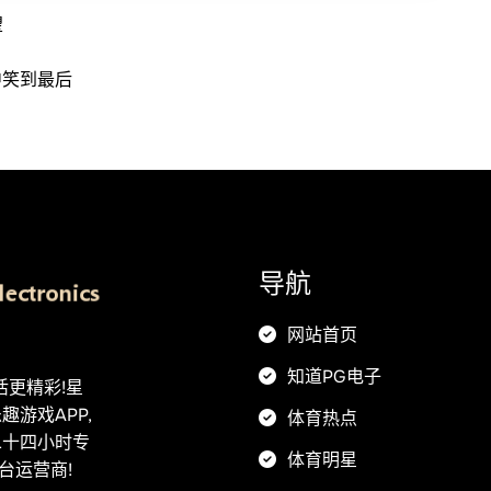
望
中笑到最后
导航
网站首页
知道PG电子
活更精彩!星
游戏APP,
体育热点
二十四小时专
体育明星
台运营商!