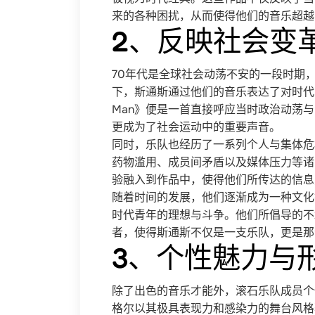
来的各种困扰，从而使得他们的音乐超越
2、反映社会变
70年代是全球社会动荡不安的一段时期
下，斯通斯通过他们的音乐表达了对时代变革的
Man》便是一首直接呼应当时政治动荡
更成为了社会运动中的重要声音。
同时，乐队也经历了一系列个人与集体危
药物滥用、成员间矛盾以及媒体压力等诸
验融入到作品中，使得他们所传达的信息
随着时间的发展，他们逐渐成为一种文化
时代青年的理想与斗争。他们所倡导的不
者，使得斯通斯不仅是一支乐队，更是那
3、个性魅力与
除了出色的音乐才能外，滚石乐队成员个
格尔以其极具表现力和感染力的舞台风格