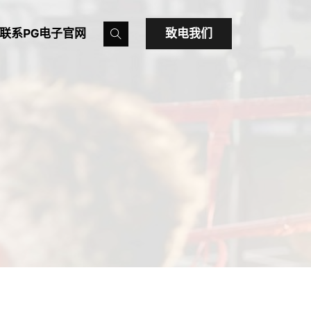
联系PG电子官网
致电我们