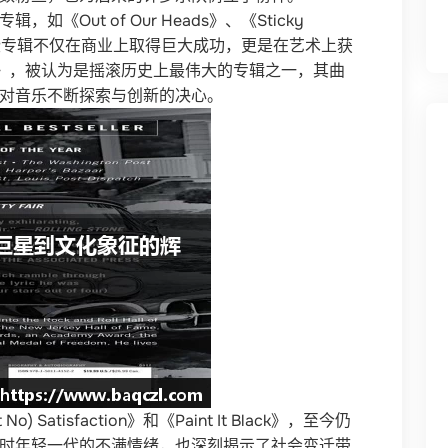
Out of Our Heads》、《Sticky
 St.》。这些专辑不仅在商业上取得巨大成功，更是在艺术上获
n St.》，被认为是摇滚历史上最伟大的专辑之一，其曲
对音乐不断探索与创新的决心。
) Satisfaction》和《Paint It Black》，至今仍
时年轻一代的不满情绪，也深刻揭示了社会变迁带