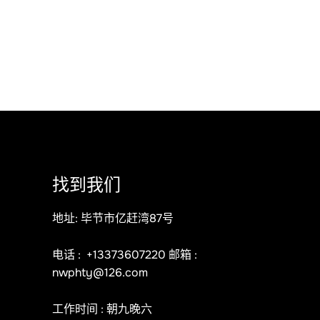
找到我们
地址: 毕节市亿赶湾87号
电话 :
+13373607220
邮箱 :
nwphty@126.com
工作时间 : 朝九晚六