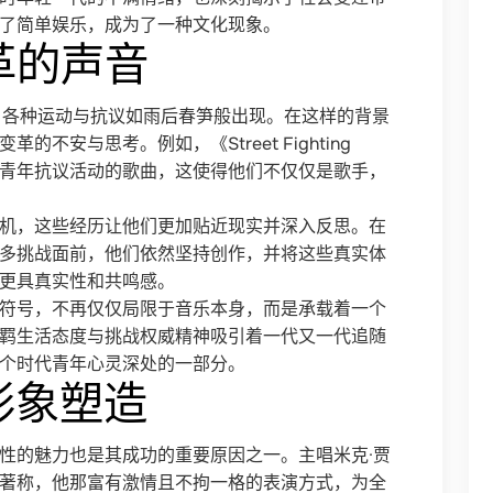
了简单娱乐，成为了一种文化现象。
革的声音
，各种运动与抗议如雨后春笋般出现。在这样的背景
不安与思考。例如，《Street Fighting
与青年抗议活动的歌曲，这使得他们不仅仅是歌手，
机，这些经历让他们更加贴近现实并深入反思。在
多挑战面前，他们依然坚持创作，并将这些真实体
更具真实性和共鸣感。
符号，不再仅仅局限于音乐本身，而是承载着一个
羁生活态度与挑战权威精神吸引着一代又一代追随
个时代青年心灵深处的一部分。
形象塑造
性的魅力也是其成功的重要原因之一。主唱米克·贾
著称，他那富有激情且不拘一格的表演方式，为全