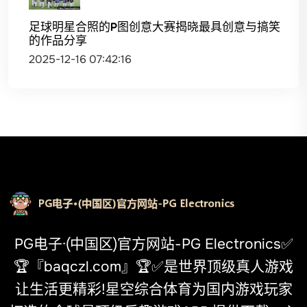
足球明星合照的P图创意大赛揭晓最具创意与搞笑
的作品分享
2025-12-16 07:42:16
PG电子·(中国区)官方网站-PG Electronics✅
🏆『baqczl.com』🏆✅是世界顶级真人游戏
让生活更精彩!星空综合体育为国内游戏玩家