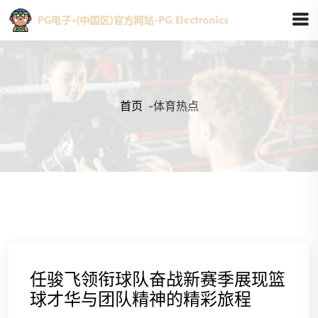
首页
-
体育热点
任骏飞领衔球队奋战新赛季展现篮
球才华与团队精神的精彩旅程