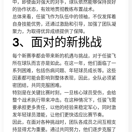
中，即使面对强大的对手，球队依然能够保持良好
的协作状态，有效地贯彻教练布置战术。
总体来看，任骏飞作为队伍中的领袖，不仅发挥着
自身技能优势，还通过激励和引导，加强了团队凝
聚力，为取得优异成绩提供了保障。
3、面对的新挑战
每个新赛季都会带来新的机遇与挑战，对于任骏飞
所在球队而言亦是如此。在这一年，他们面临了一
系列困难，包括伤病问题、年轻球员成长等。这些
因素都可能会影响到整体表现，因此，全队必须紧
密团结，共同克服困难。
特别是在关键比赛时刻，一旦核心球员受伤，会给
整个战术执行带来冲击。在这种情况下，任骏飞需
要承担更多责任，以他的经验来稳定军心，同时激
发年轻球员潜能，让他们更快适应比赛节奏。
因此，在面对各种挑战时，团队各成员之间互相支
持显得尤为重要。通过共同努力，他们逐步克服了