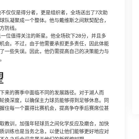
他不仅仅是得分者，更是组织者，全场送出了7次助
球队凝聚成一个整体。他与戴维斯之间默契配合，
方防线。
是一位值得关注的新星。他全场砍下28分，并且多
机会。不过，由于他需要承担更多责任，因此体能
了一些失误。因此，他仍需提高自己的决策能力与
。
望
下来的赛季中面临不同的发展路径。对于湖人而
轮换深度，以确保主力球员能够得到足够休息。同
握住每一个赢得比赛机会，提高争夺季后赛席位甚
取教训，加强年轻球员之间化学反应及磨合，加快
质训练也是当务之急，以便让他们能够更好地应对