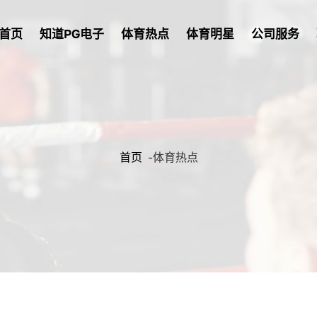
首页
知道PG电子
体育热点
体育明星
公司服务
首页
-
体育热点