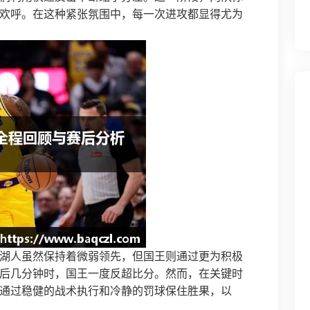
欢呼。在这种紧张氛围中，每一次进攻都显得尤为
湖人虽然保持着微弱领先，但国王则通过更为积极
后几分钟时，国王一度反超比分。然而，在关键时
通过稳健的战术执行和冷静的罚球保住胜果，以