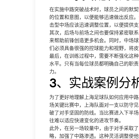
在实施中路突破战术时，球员之间的默契
的位置和意图，以便能够迅速做出反应。
击型中场应该迅速调整位置，以便提供支
其次，后场与前场之间也要保持紧密联系
来帮助前锋创造更多机会。同时，中场球
们必须具备很强的控球能力和视野，将皮
最后，在训练过程中，需要不断强化这种
水平。只有当每位球员都明确自己的职责
力。
3、实战案例分
为了更好地理解上海足球队如何应用中路
场关键比赛中，上海队面对一支以防守见
破了对手坚固的防线。当比赛进入下半场
往难以适应快速变化的进攻节奏。
此外，在另一场较量中，由于对手采取了
略，加强了中路渗透。这种灵活调整使他