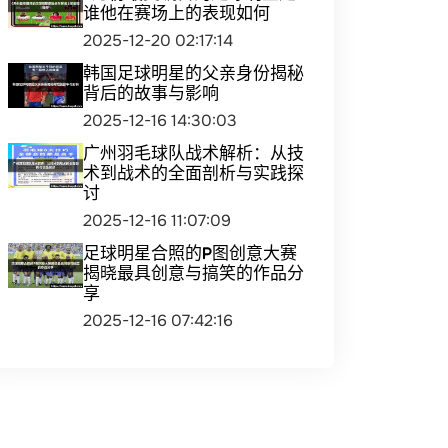
谁他在赛场上的表现如何
2025-12-20 02:17:14
韩国足球明星的父亲身份揭秘
背后的故事与影响
2025-12-16 14:30:03
广州羽毛球队战术解析：从技
术到战术的全面剖析与实践探
讨
2025-12-16 11:07:09
足球明星合照的P图创意大赛
揭晓最具创意与搞笑的作品分
享
2025-12-16 07:42:16