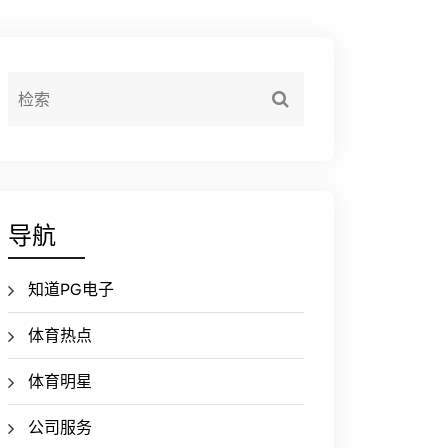
导航
知道PG电子
体育热点
体育明星
公司服务