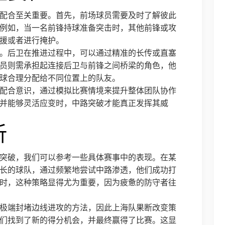
配合至关重要。首先，前场球员需要及时了解彼此
例如，当一名前锋持球准备突击时，其他前锋或攻
援或者进行掩护。
。后卫在推进过程中，可以通过精准的长传或直塞
员则需承担起连接后卫与前锋之间桥梁的角色，他
球合理分配给不同位置上的队友。
配合意识，通过模拟比赛情境来提升整体团队协作
并能够灵活应变时，中路突破才能真正发挥其威
析
突破，我们可以参考一些具体赛事中的表现。在某
长的球队，通过频繁地尝试中路渗透，他们成功打
时，这种策略显得尤为重要，因为疲惫的防守者往
极端封堵边线进攻的方法，因此上海队果断改变策
们找到了新的得分机会，并最终赢得了比赛。这显