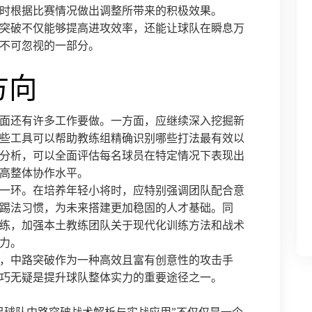
时根据比赛情况做出调整所带来的积极效果。
突破不仅能够提高进攻效率，还能让球队在瞬息万
不可忽视的一部分。
方向
面还有许多工作要做。一方面，应继续深入挖掘新
些工具可以帮助教练组精确识别哪些打法最有效以
分析，可以全面评估每名球员在特定情况下表现出
高整体协作水平。
一环。在培养年轻小将时，应特别强调团队配合意
踢法习惯，为未来搭建更加稳固的人才基础。同
练，加强本土教练团队关于现代化训练方法和战术
力。
，中路突破作为一种高效且富有创意性的攻击手
巧无疑是提升球队整体实力的重要途径之一。