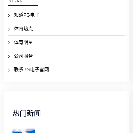
知道PG电子
体育热点
体育明星
公司服务
联系PG电子官网
热门新闻