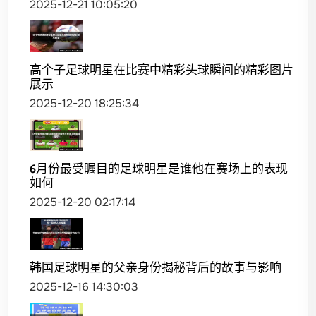
2025-12-21 10:05:20
高个子足球明星在比赛中精彩头球瞬间的精彩图片
展示
2025-12-20 18:25:34
6月份最受瞩目的足球明星是谁他在赛场上的表现
如何
2025-12-20 02:17:14
韩国足球明星的父亲身份揭秘背后的故事与影响
2025-12-16 14:30:03