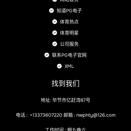
知道PG电子
体育热点
体育明星
公司服务
联系PG电子官网
XML
找到我们
地址: 毕节市亿赶湾87号
电话 :
+13373607220
邮箱 :
nwphty@126.com
工作时间 : 朝九晚六