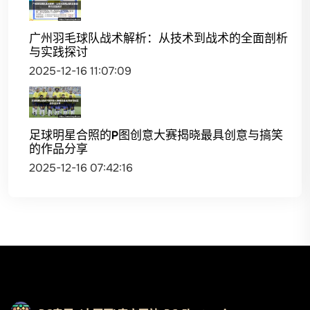
广州羽毛球队战术解析：从技术到战术的全面剖析
与实践探讨
2025-12-16 11:07:09
足球明星合照的P图创意大赛揭晓最具创意与搞笑
的作品分享
2025-12-16 07:42:16