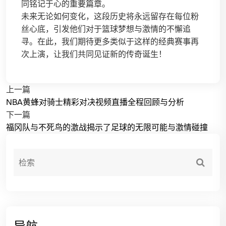
同铭记于心的重要篇章。
未来无论如何变化，这段历史将永远留存在每位粉
丝心底，引发他们对于篮球梦想与激情的不懈追
寻。在此，我们期待更多类似于这样的经典赛事再
次上演，让我们共同见证新的传奇诞生！
上一篇
NBA黄蜂对骑士精彩对决视频直播全程回顾与分析
下一篇
福冈队与不死鸟的激战揭示了足球的无限可能与激情碰撞