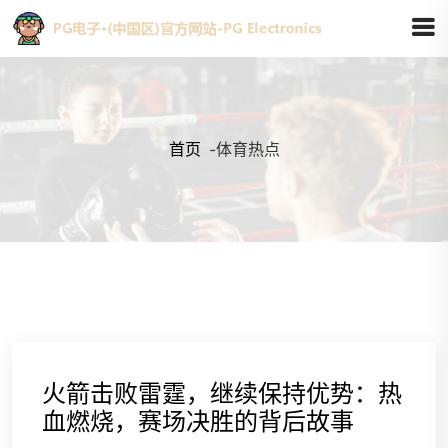
首页
-
体育热点
火箭击败雷霆，继续保持优势：热
血燃烧，赛场决胜的背后故事