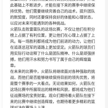
此基础上不断进步，才能在接下来的赛季中继续保
持优势。他们需要继续完善自己的战术，提升团队
的默契度，同时还要保持良好的体能和心理状态，
以应对未来可能遇到的各种挑战。
火箭队击败雷霆队的这场比赛，不仅让他们在积分
榜上占据了有利位置，更让他们在心理上占据了上
风。每一场胜利都将成为他们前进的动力，让他们
在追逐总冠军的道路上更加坚定。火箭队的球员们
用实际行动诠释了什么是团队精神、什么是顽强拼
搏，他们用汗水和努力书写了属于自己的辉煌篇
章。
在未来的比赛中，火箭队将继续面对各种强敌的挑
战，而他们是否能够继续保持目前的领先优势，将
是整个赛季的一大看点。无论结果如何，火箭队在
这场比赛中所展现出的精神和风貌，都将成为他们
征战赛场的宝贵财富。观众们期待着火箭队在接下
来的比赛中继续创造辉煌，也期待着更多精彩的篮
球对决在赛场上上演。