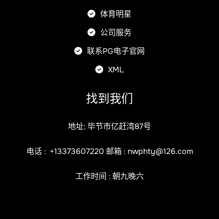
体育明星
公司服务
联系PG电子官网
XML
找到我们
地址: 毕节市亿赶湾87号
电话 :
+13373607220
邮箱 :
nwphty@126.com
工作时间 : 朝九晚六