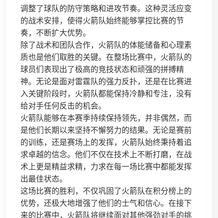
调整了球队的防守策略和进攻节奏。这种灵活应变
的战术安排，使得火箭队始终能够掌控比赛的节
奏，不断扩大优势。
除了战术和团队合作，火箭队的体能储备和心理素
质也是他们取胜的关键。在整场比赛中，火箭队的
球员们表现出了极高的竞技状态和顽强的拼搏精
神。无论是面对雷霆队的强力反扑，还是在比赛进
入关键阶段时，火箭队都能保持冷静和专注，没有
给对手任何反击的机会。
火箭队能够在本赛季持续保持领先，并非偶然，而
是他们长期以来坚持不懈努力的结果。无论是赛前
的训练，还是赛场上的发挥，火箭队始终秉持着追
求卓越的信念。他们不仅在技术上不断打磨，在战
术上更是精益求精，力求在每一场比赛中都能发挥
出最佳状态。
这场比赛的胜利，不仅巩固了火箭队在积分榜上的
优势，还极大地增强了他们的士气和信心。在接下
来的比赛中，火箭队将继续面对其他强劲对手的挑