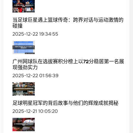
当足球巨星遇上篮球传奇：跨界对话与运动激情的
碰撞
2025-12-22 19:34:55
广州网球队在选拔赛积分榜上以72分稳居第一名展
现强劲实力
2025-12-22 01:56:39
足球明星冠军的背后故事与他们的辉煌成就揭秘
2025-12-21 10:05:20