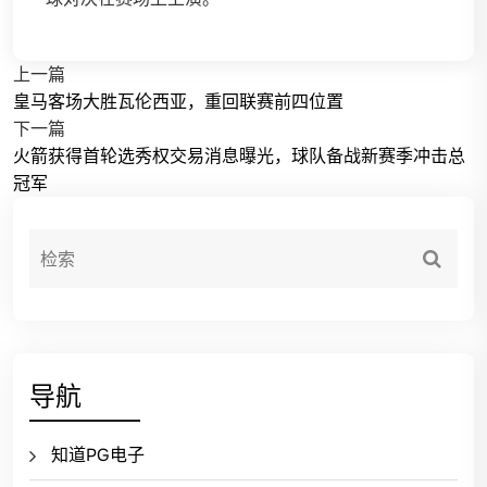
上一篇
皇马客场大胜瓦伦西亚，重回联赛前四位置
下一篇
火箭获得首轮选秀权交易消息曝光，球队备战新赛季冲击总
冠军
导航
知道PG电子