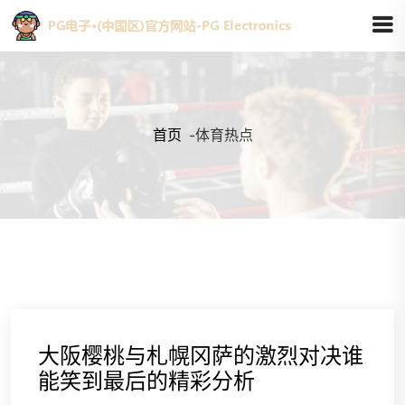
首页
-
体育热点
大阪樱桃与札幌冈萨的激烈对决谁
能笑到最后的精彩分析