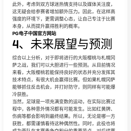
此外，考虑到双方球迷热情支持以及媒体关注度，
这无疑会给参赛者增加额外压力。因此，在这样高
强度的环境下，更需调整心态，让自己专注于比赛
本身，从而提升赢得胜利的概率。
PG电子中国官方网站
4、未来展望与预测
综合以上分析，对于即将进行的大阪樱桃与札幌冈
萨之战，我们可以大胆进行一些预测。从目前情况
来看，大阪樱桃若能保持良好的状态并充分发挥其
技术特点，有很大机会赢得比赛。但如果札幌冈萨
能够抓住反击机会，并打好防守，则同样有可能爆
冷获胜。
当然，足球是一项充满变数的运动，在实际比赛过
程中，各种意外情况都有可能发生。比如红黄牌、
伤病等都会影响到最终结果。所以，无论是哪一方
获胜，都需谨慎看待这种偶然性。同时，此役也将
成为两队在本赛季争夺积分的重要节点，对后续赛