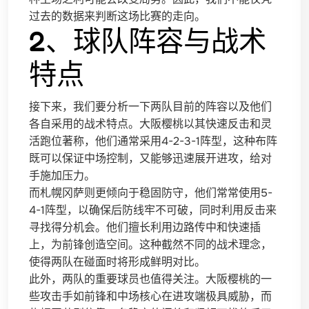
过去的数据来判断这场比赛的走向。
2、球队阵容与战术
特点
接下来，我们要分析一下两队目前的阵容以及他们
各自采用的战术特点。大阪樱桃以其快速反击和灵
活跑位著称，他们通常采用4-2-3-1阵型，这种布阵
既可以保证中场控制，又能够迅速展开进攻，给对
手施加压力。
而札幌冈萨则更倾向于稳固防守，他们常常使用5-
4-1阵型，以确保后防线牢不可破，同时利用反击来
寻找得分机会。他们擅长利用边路传中和快速插
上，为前锋创造空间。这种截然不同的战术理念，
使得两队在碰面时将形成鲜明对比。
此外，两队的重要球员也值得关注。大阪樱桃的一
些攻击手如前锋和中场核心在进攻端极具威胁，而