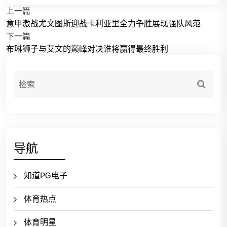
上一篇
意甲激战尤文图斯迎战卡利亚里全力争胜展现强队风范
下一篇
布琳狮子与艾文的巅峰对决谁将赢得最终胜利
导航
知道PG电子
体育热点
体育明星