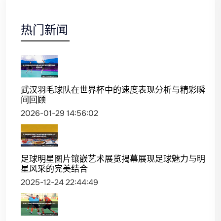
热门新闻
武汉羽毛球队在世界杯中的速度表现分析与精彩瞬
间回顾
2026-01-29 14:56:02
足球明星图片镶嵌艺术展览揭幕展现足球魅力与明
星风采的完美结合
2025-12-24 22:44:49