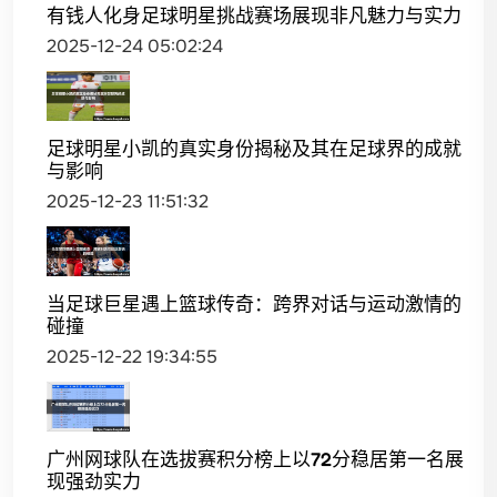
有钱人化身足球明星挑战赛场展现非凡魅力与实力
2025-12-24 05:02:24
足球明星小凯的真实身份揭秘及其在足球界的成就
与影响
2025-12-23 11:51:32
当足球巨星遇上篮球传奇：跨界对话与运动激情的
碰撞
2025-12-22 19:34:55
广州网球队在选拔赛积分榜上以72分稳居第一名展
现强劲实力