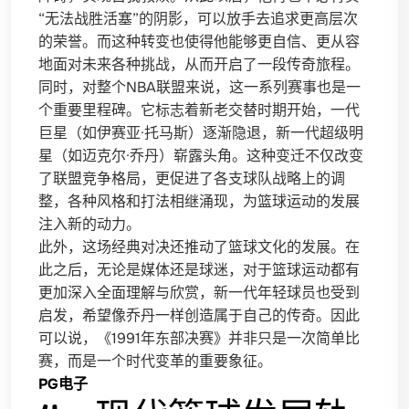
“无法战胜活塞”的阴影，可以放手去追求更高层次
的荣誉。而这种转变也使得他能够更自信、更从容
地面对未来各种挑战，从而开启了一段传奇旅程。
同时，对整个NBA联盟来说，这一系列赛事也是一
个重要里程碑。它标志着新老交替时期开始，一代
巨星（如伊赛亚·托马斯）逐渐隐退，新一代超级明
星（如迈克尔·乔丹）崭露头角。这种变迁不仅改变
了联盟竞争格局，更促进了各支球队战略上的调
整，各种风格和打法相继涌现，为篮球运动的发展
注入新的动力。
此外，这场经典对决还推动了篮球文化的发展。在
此之后，无论是媒体还是球迷，对于篮球运动都有
更加深入全面理解与欣赏，新一代年轻球员也受到
启发，希望像乔丹一样创造属于自己的传奇。因此
可以说，《1991年东部决赛》并非只是一次简单比
赛，而是一个时代变革的重要象征。
PG电子