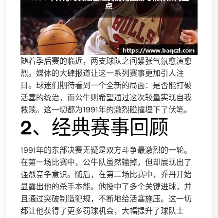
随着季后赛的临近，两支球队之间紧张气氛愈演愈
烈。媒体的大肆报道让这一系列赛事更加引人注
目。球迷们期待看到一个全新的局面：是否能打破
活塞的统治，而公牛则希望通过这次较量实现自我
救赎。这一切都为1991年的激烈碰撞埋下了伏笔。
2、经典赛事回顾
1991年的东部决赛无疑是双方斗争最激烈的一轮。
在第一场比赛中，公牛队虽然输掉，但却展现出了
强烈竞争意识。随后，在第二场比赛中，乔丹开始
显露出他的杀手本能。他投中了多个关键进球，并
且通过突破制造犯规，不断地给活塞施压。这一切
都让他获得了更多罚球机会，大幅提升了球队士