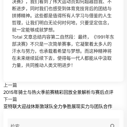
决赛》，我们看到了伟大运动员如何超越自我、不
断进步，同时我们也感受到体育竞技背后的团结与
拼搏精神。这些都是值得所有人学习与借鉴的人生
哲理，让我们明白无论何时何地，只要坚定信念，
就一定能够成就梦想。
Total 文章总结内容第二自然段：最终，《1991年东
部决赛》不只是一次简单赛事，它凝聚着太多人的
汗水与努力，也承载着希望与梦想。而这种精神将
在未来继续延续下去，使得每一代人都能从中汲取
力量，共同推动人类文明进步！
上一篇
2015年骑士与热火季前赛精彩回放全景解析与赛后点评
下一篇
亚特联大迎战休斯敦球队全力争胜展现实力与团队合作