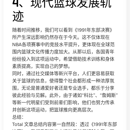
4、现代篮球发展轨
迹
随着时间推移，我们可以看到《1991年东部决赛》
所产生深远影响仍然存在于今天。这不仅体现在
NBA各项赛事中的竞技水平提升，更体现在全球范
围内篮球文化传播力度加大。从那以后，各国青年
纷纷投入到这项运动中，希望借助技术训练和身体
素质提高，实现自己的梦想。
同时，通过社交媒体等新兴平台，人们更容易获取
关于篮球的信息，使得整个社会都形成一种浓厚氛
围，无论是普通爱好者还是专业选手，都乐于分享
彼此经验与见解。此外，由于诸如“科比”、“詹姆斯”
等新一代明星们受到前辈们影响，他们也努力传承
并创新这项运动，把篮球推向更高层次。
总结：
Total 文章总结内容第一自然段：透过《1991年东部