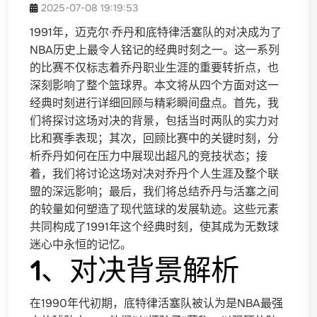
2025-07-08 19:19:53
1991年，迈克尔·乔丹和底特律活塞队的对决成为了
NBA历史上最令人铭记的经典时刻之一。这一系列
的比赛不仅标志着乔丹职业生涯的重要转折点，也
深刻影响了整个篮球界。本文将从四个方面对这一
经典时刻进行详细回顾与精彩瞬间盘点。首先，我
们将探讨这场对决的背景，包括当时两队的实力对
比和赛季表现；其次，回顾比赛中的关键时刻，分
析乔丹如何在压力中展现出超凡的竞技状态；接
着，我们将讨论这场对决对乔丹个人生涯及整个联
盟的深远影响；最后，我们将总结乔丹与活塞之间
的较量如何塑造了现代篮球的发展轨迹。这些元素
共同构成了1991年这个经典时刻，使其成为无数球
迷心中永恒的记忆。
1、对决背景解析
在1990年代初期，底特律活塞队被认为是NBA最强