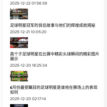
2025-12-22 01:56:39
足球明星冠军的背后故事与他们的辉煌成就揭秘
2025-12-21 10:05:20
高个子足球明星在比赛中精彩头球瞬间的精彩图片
展示
2025-12-20 18:25:34
6月份最受瞩目的足球明星是谁他在赛场上的表现
如何
2025-12-20 02:17:14