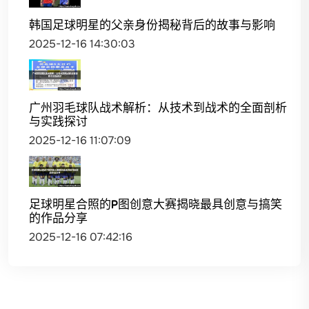
韩国足球明星的父亲身份揭秘背后的故事与影响
2025-12-16 14:30:03
广州羽毛球队战术解析：从技术到战术的全面剖析
与实践探讨
2025-12-16 11:07:09
足球明星合照的P图创意大赛揭晓最具创意与搞笑
的作品分享
2025-12-16 07:42:16