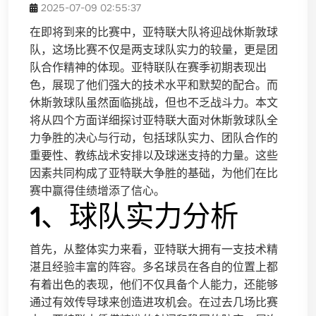
2025-07-09 02:55:37
在即将到来的比赛中，亚特联大队将迎战休斯敦球
队，这场比赛不仅是两支球队实力的较量，更是团
队合作精神的体现。亚特联队在赛季初期表现出
色，展现了他们强大的技术水平和默契的配合。而
休斯敦球队虽然面临挑战，但也不乏战斗力。本文
将从四个方面详细探讨亚特联大面对休斯敦球队全
力争胜的决心与行动，包括球队实力、团队合作的
重要性、教练战术安排以及球迷支持的力量。这些
因素共同构成了亚特联大争胜的基础，为他们在比
赛中赢得佳绩增添了信心。
1、球队实力分析
首先，从整体实力来看，亚特联大拥有一支技术精
湛且经验丰富的阵容。多名球员在各自的位置上都
有着出色的表现，他们不仅具备个人能力，还能够
通过有效传导球来创造进攻机会。在过去几场比赛