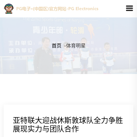
首页
-
体育明星
亚特联大迎战休斯敦球队全力争胜
展现实力与团队合作