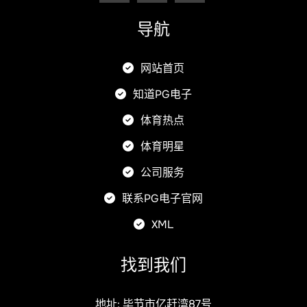
导航
网站首页
知道PG电子
体育热点
体育明星
公司服务
联系PG电子官网
XML
找到我们
地址: 毕节市亿赶湾87号