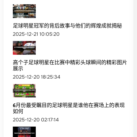
足球明星冠军的背后故事与他们的辉煌成就揭秘
2025-12-21 10:05:20
高个子足球明星在比赛中精彩头球瞬间的精彩图片
展示
2025-12-20 18:25:34
6月份最受瞩目的足球明星是谁他在赛场上的表现
如何
2025-12-20 02:17:14