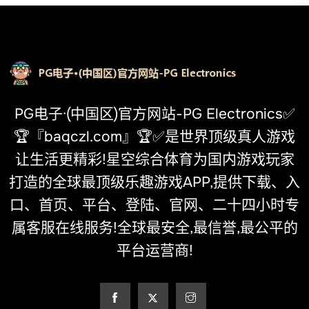
PG电子·(中国区)官方网站-PG Electronics✅
🏆『baqczl.com』🏆✅是世界顶级真人游戏
让生活更精彩!星空综合体育为国内游戏玩家
打造的全球最顶级乐趣游戏APP,提供下载、入
口、首页、平台、登陆、官网、二十四小时专
属客服在线服务!全球最安全,最信誉,最公平的
平台运营商!